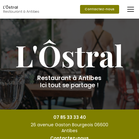
Aller
L'Ôstral
au
Contactez-nous
Restaurant à Antibes
contenu
principal
Restaurant à Antibes
Ici tout se partage !
07 85 33 33 40
26 avenue Gaston Bourgeois 06600
Antibes
Contactez-nous