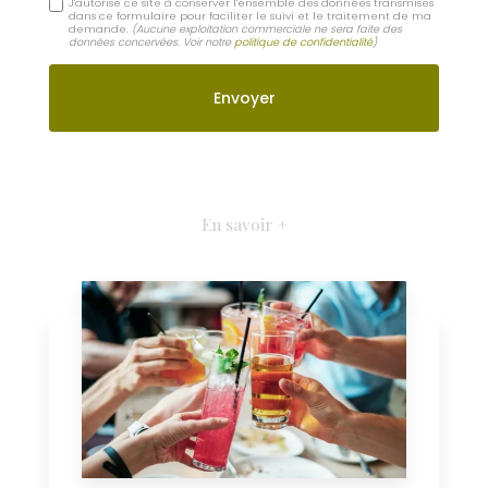
J'autorise ce site à conserver l'ensemble des données transmises
dans ce formulaire pour faciliter le suivi et le traitement de ma
demande.
(Aucune exploitation commerciale ne sera faite des
données concervées. Voir notre
politique de confidentialité
)
En savoir +