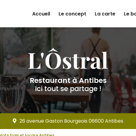
e
Accueil
Le concept
La carte
Le b
Restaurant à Antibes
Ici tout se partage !
26 avenue Gaston Bourgeois 06600 Antibes
lats frais et locaux Antibes