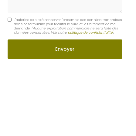
J'autorise ce site à conserver l'ensemble des données transmises
dans ce formulaire pour faciliter le suivi et le traitement de ma
demande.
(Aucune exploitation commerciale ne sera faite des
données concervées. Voir notre
politique de confidentialité
)