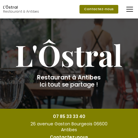
Aller
L'Ôstral
au
Contactez-nous
Restaurant à Antibes
contenu
principal
Restaurant à Antibes
Ici tout se partage !
07 85 33 33 40
26 avenue Gaston Bourgeois 06600
Antibes
Contactez-nous