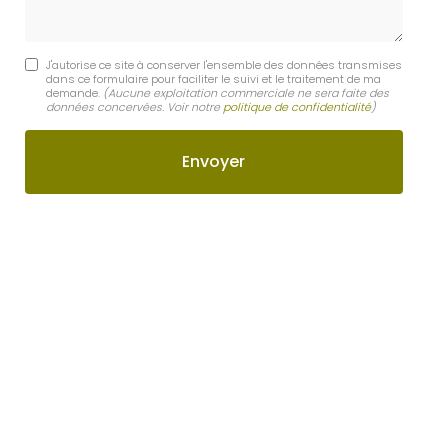
J'autorise ce site à conserver l'ensemble des données transmises
dans ce formulaire pour faciliter le suivi et le traitement de ma
demande.
(Aucune exploitation commerciale ne sera faite des
données concervées. Voir notre
politique de confidentialité
)